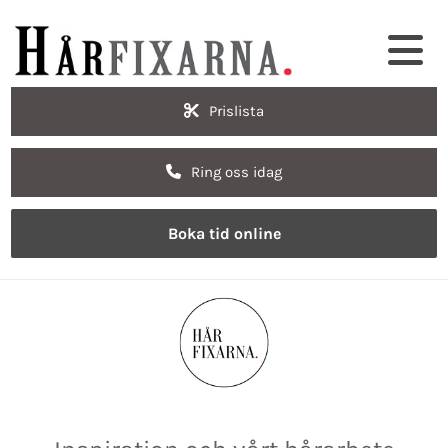
Prislista
Ring oss idag
Boka tid online